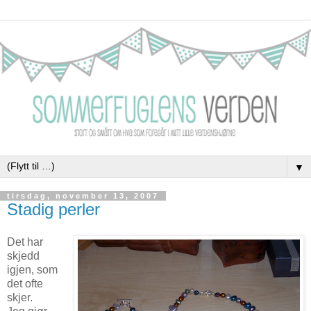
▼
tirsdag, november 13, 2007
Stadig perler
Det har
skjedd
igjen, som
det ofte
skjer.