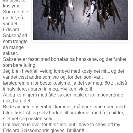
kostyme.
Som det ble
gjettet, så
var det
Edward
Saksehånd
som trengte
så mange
sakser.
Saksene er festet med borrelås på hanskene, og det funket
som bare juling.
Jeg ble i hvertfall veldig fornøyd med kostymet mitt, og det
var det visst andre som var og, for den som vant
førstepremien for beste kostyme, ja det var meg. 60 zl, altså
ti halvlitere, i baren til meg. Hvilken lykke!!!
At jeg kom hjem med åtte sakser intakt er jo imponerende
nok, bare det.
Bilde av hele ensemblet kommer, må bare finne noen med
bilde først. At jeg selv hadde litt problemer med å ta bilder,
sier vel seg nesten selv...
Halloween is over for this time, but I have to show off my
Edward Scissorhands gloves. Brilliant!