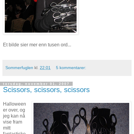
Et bilde sier mer enn tusen ord...
Sommerfuglen
kl.
22:01
5 kommentarer:
torsdag, november 01, 2007
Scissors, scissors, scissors
Halloween
er over, og
jeg kan nå
vise fram
mitt
fantastiske