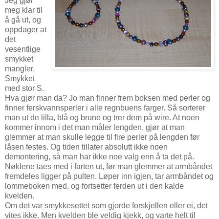
Jeg gjør
meg klar til
å gå ut, og
oppdager at
det
vesentlige
smykket
mangler.
Smykket
med stor S.
Hva gjør man da? Jo man finner frem boksen med perler og
finner ferskvannsperler i alle regnbuens farger. Så sorterer
man ut de lilla, blå og brune og trer dem på wire. At noen
kommer innom i det man måler lengden, gjør at man
glemmer at man skulle legge til fire perler på lengden før
låsen festes. Og tiden tillater absolutt ikke noen
demontering, så man har ikke noe valg enn å ta det på.
Nøklene taes med i farten ut, før man glemmer at armbåndet
fremdeles ligger på pulten. Løper inn igjen, tar armbåndet og
lommeboken med, og fortsetter ferden ut i den kalde
kvelden.
Om det var smykkesettet som gjorde forskjellen eller ei, det
vites ikke. Men kvelden ble veldig kjekk, og varte helt til