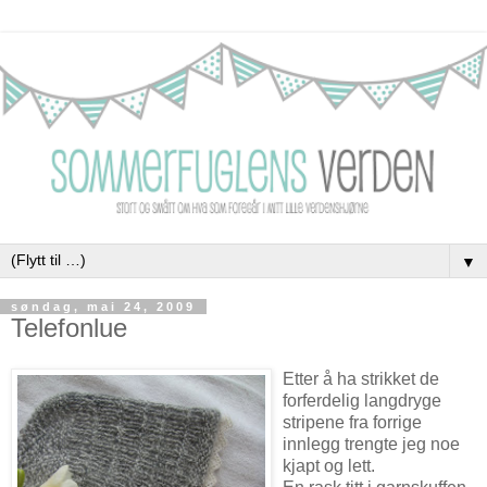
▼
søndag, mai 24, 2009
Telefonlue
Etter å ha strikket de
forferdelig langdryge
stripene fra forrige
innlegg trengte jeg noe
kjapt og lett.