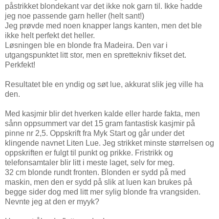
påstrikket blondekant var det ikke nok garn til. Ikke hadde
jeg noe passende garn heller (helt sant!)
Jeg prøvde med noen knapper langs kanten, men det ble
ikke helt perfekt det heller.
Løsningen ble en blonde fra Madeira. Den var i
utgangspunktet litt stor, men en sprettekniv fikset det.
Perkfekt!
Resultatet ble en yndig og søt lue, akkurat slik jeg ville ha
den.
Med kasjmir blir det hverken kalde eller harde fakta, men
sånn oppsummert var det 15 gram fantastisk kasjmir på
pinne nr 2,5. Oppskrift fra Myk Start og går under det
klingende navnet Liten Lue. Jeg strikket minste størrelsen og
oppskriften er fulgt til punkt og prikke. Fristrikk og
telefonsamtaler blir litt i meste laget, selv for meg.
32 cm blonde rundt fronten. Blonden er sydd på med
maskin, men den er sydd på slik at luen kan brukes på
begge sider dog med litt mer sylig blonde fra vrangsiden.
Nevnte jeg at den er myyk?