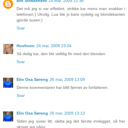
Brit Strikkenerd
24 mai, 2009 22:36
Det må jeg si var effektivt, strikke lue mens man snakker i
telefonen:) Utrolig. Lua ble jo bare nydelig og blondekanten
gjorde susen:)
Svar
Husfruen
24 mai, 2009 23:04
Så deilig lue, den ble velldig fin med den blonden.
Svar
Elin Osa Søreng
26 mai, 2009 13:09
Denne kommentaren har blitt fjernet av forfatteren.
Svar
Elin Osa Søreng
26 mai, 2009 13:13
Siden jeg suser litt, sletta jeg det første innlegget, så her
skriver jeg påny: