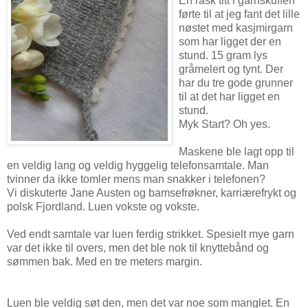
En rask titt i garnskuffen
førte til at jeg fant det lille
nøstet med kasjmirgarn
som har ligget der en
stund. 15 gram lys
gråmelert og tynt. Der
har du tre gode grunner
til at det har ligget en
stund.
Myk Start? Oh yes.
Maskene ble lagt opp til
en veldig lang og veldig hyggelig telefonsamtale. Man
tvinner da ikke tomler mens man snakker i telefonen?
Vi diskuterte Jane Austen og bamsefrøkner, karriærefrykt og
polsk Fjordland. Luen vokste og vokste.
Ved endt samtale var luen ferdig strikket. Spesielt mye garn
var det ikke til overs, men det ble nok til knyttebånd og
sømmen bak. Med en tre meters margin.
Luen ble veldig søt den, men det var noe som manglet. En